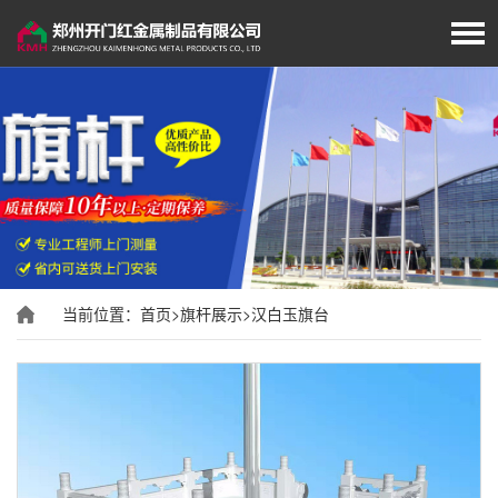
首页
厂家简介
岗亭展示
移动厕所
当前位置：
首页
>
旗杆展示
>
汉白玉旗台
旗杆展示
垃圾分类房/亭
经典案例
新闻资讯