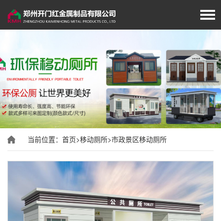
首页
厂家简介
岗亭展示
移动厕所
当前位置：
首页
>
移动厕所
>
市政景区移动厕所
旗杆展示
垃圾分类房/亭
经典案例
新闻资讯