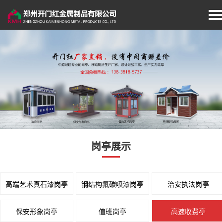
首页
厂家简介
岗亭展示
移动厕所
岗亭展示
旗杆展示
垃圾分类房/亭
经典案例
高端艺术真石漆岗亭
钢结构氟碳喷漆岗亭
治安执法岗亭
新闻资讯
保安形象岗亭
值班岗亭
高速收费亭