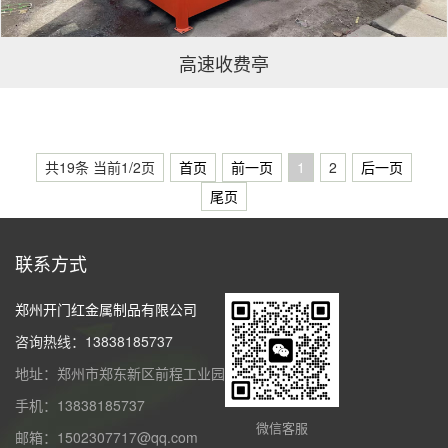
高速收费亭
共19条 当前1/2页
首页
前一页
1
2
后一页
尾页
联系方式
郑州开门红金属制品有限公司
咨询热线：13838185737
地址：郑州市郑东新区前程工业园
手机：13838185737
微信客服
邮箱：1502307717@qq.com