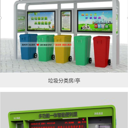
垃圾分类房/亭