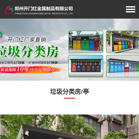
首页
厂家简介
岗亭展示
移动厕所
垃圾分类房/亭
旗杆展示
垃圾分类房/亭
经典案例
新闻资讯