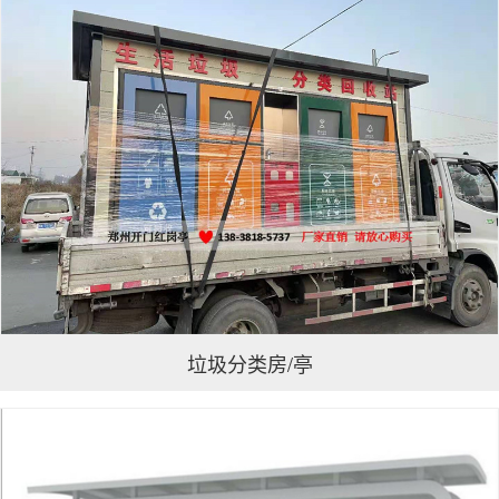
垃圾分类房/亭