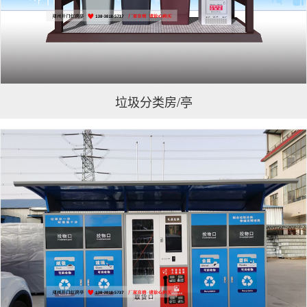
垃圾分类房/亭