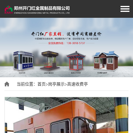
首页
厂家简介
岗亭展示
移动厕所
当前位置：
首页
>
岗亭展示
>
高速收费亭
旗杆展示
垃圾分类房/亭
经典案例
新闻资讯