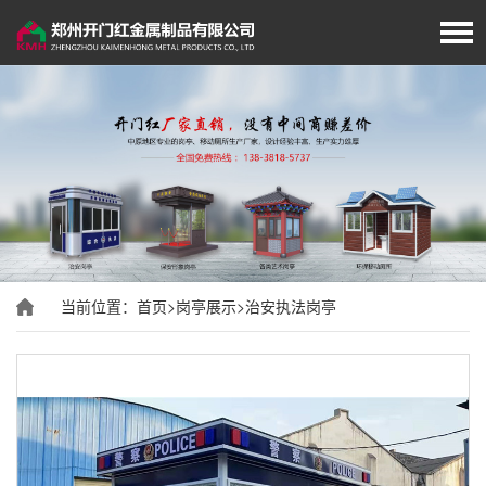
首页
厂家简介
岗亭展示
移动厕所
当前位置：
首页
>
岗亭展示
>
治安执法岗亭
旗杆展示
垃圾分类房/亭
经典案例
新闻资讯