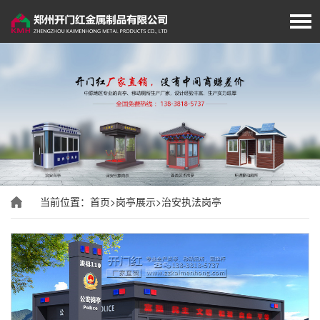
首页
厂家简介
岗亭展示
移动厕所
当前位置：
首页
>
岗亭展示
>
治安执法岗亭
旗杆展示
垃圾分类房/亭
经典案例
新闻资讯