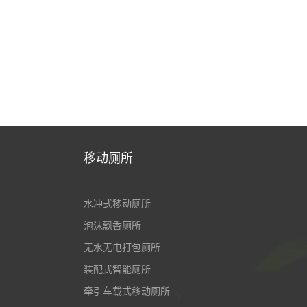
移动厕所
水冲式移动厕所
泡沫飘香厕所
无水无电打包厕所
装配式智能厕所
牵引车载式移动厕所