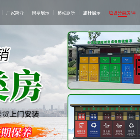
厂家简介
岗亭展示
移动厕所
旗杆展示
垃圾分类房/亭