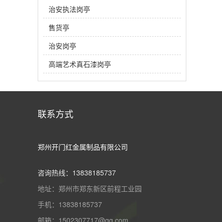
治安执法岗亭
售货亭
治安岗亭
高端艺术真石漆岗亭
联系方式
郑州开门红金属制品有限公司
咨询热线：13838185737
地址：郑州市郑东新区前程工业园
手机：13838185737
邮箱：1502307717@qq.com