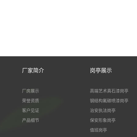
厂家简介
岗亭展示
厂房展示
高端艺术真石漆岗亭
荣誉资质
钢结构氟碳喷漆岗亭
客户见证
治安执法岗亭
产品细节
保安形象岗亭
值班岗亭