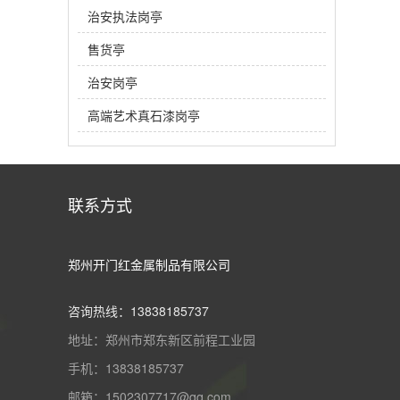
治安执法岗亭
售货亭
治安岗亭
高端艺术真石漆岗亭
联系方式
郑州开门红金属制品有限公司
咨询热线：13838185737
地址：郑州市郑东新区前程工业园
手机：13838185737
邮箱：1502307717@qq.com