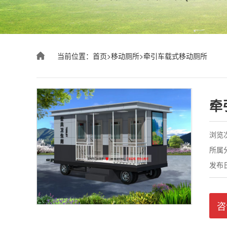
当前位置：
首页
>
移动厕所
>
牵引车载式移动厕所
牵
浏览次
所属
发布日期
咨