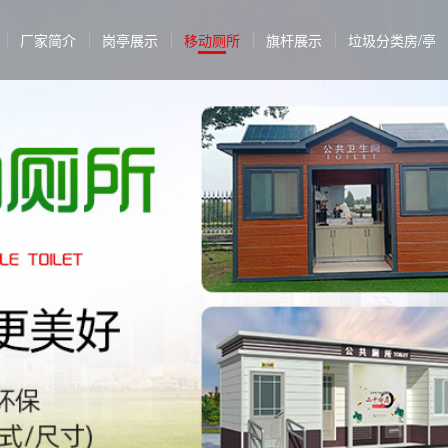
厂家简介
岗亭展示
移动厕所
旗杆展示
垃圾分类房/亭