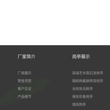
厂家简介
岗亭展示
厂房展示
高端艺术真石漆岗亭
荣誉资质
钢结构氟碳喷漆岗亭
客户见证
治安执法岗亭
产品细节
保安形象岗亭
值班岗亭