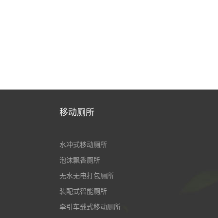
移动厕所
水冲式移动厕所
泡沫飘香厕所
无水无电打包厕所
装配式智能厕所
牵引车载式移动厕所